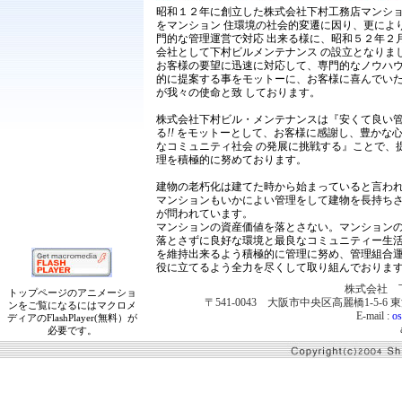
昭和１２年に創立した株式会社下村工務店マンシ
をマンション 住環境の社会的変遷に因り、更によ
門的な管理運営で対応 出来る様に、昭和５２年２
会社として下村ビルメンテナンス の設立となりま
お客様の要望に迅速に対応して、専門的なノウハ
的に提案する事をモットーに、お客様に喜んでい
が我々の使命と致 しております。
株式会社下村ビル・メンテナンスは『安くて良い
る
!!
をモットーとして、お客様に感謝し、豊かな
なコミュニティ社会 の発展に挑戦する』ことで、
理を積極的に努めております。
建物の老朽化は建てた時から始まっていると言わ
マンションもいかによい管理をして建物を長持ち
が問われています。
マンションの資産価値を落とさない。マンション
落とさずに良好な環境と最良なコミュニティー生
を維持出来るよう積極的に管理に努め、管理組合
役に立てるよう全力を尽くして取り組んでおりま
株式会社 
トップページのアニメーショ
〒541-0043 大阪市中央区高麗橋1-5-6 東洋ビ
ンをご覧になるにはマクロメ
E-mail :
os
ディアのFlashPlayer(無料）が
必要です。